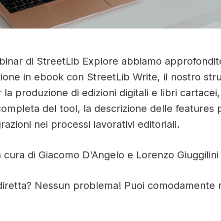
binar di StreetLib Explore abbiamo approfondito
ione in ebook con StreetLib Write, il nostro st
a produzione di edizioni digitali e libri cartacei
mpleta del tool, la descrizione delle features pr
grazioni nei processi lavorativi editoriali.
a cura di Giacomo D'Angelo e Lorenzo Giuggilini 
 diretta? Nessun problema! Puoi comodamente r