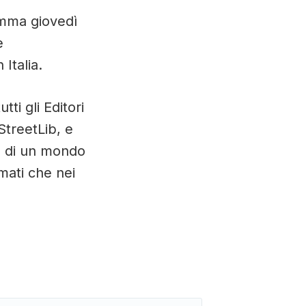
amma giovedì
e
 Italia.
tti gli Editori
StreetLib, e
tà di un mondo
rmati che nei