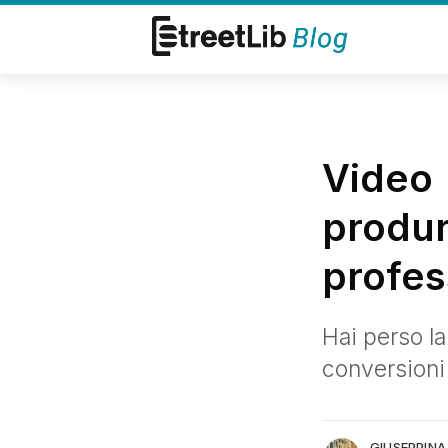
Video 
produr
profes
Hai perso la
Giuseppina Pascuzzo
conversioni
Communication Manager Street
More posts
by Giuseppina Pas
GIUSEPPIN