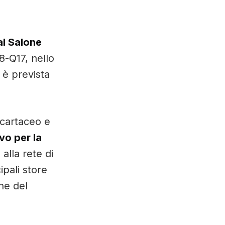
al Salone
8-Q17, nello
 è prevista
e cartaceo e
vo per la
alla rete di
ipali store
che del