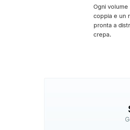
Ogni volume 
coppia e un 
pronta a dist
crepa.
G