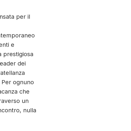
nsata per il
ontemporaneo
nti e
a prestigiosa
leader dei
ratellanza
Per ognuno
vacanza che
traverso un
ncontro, nulla