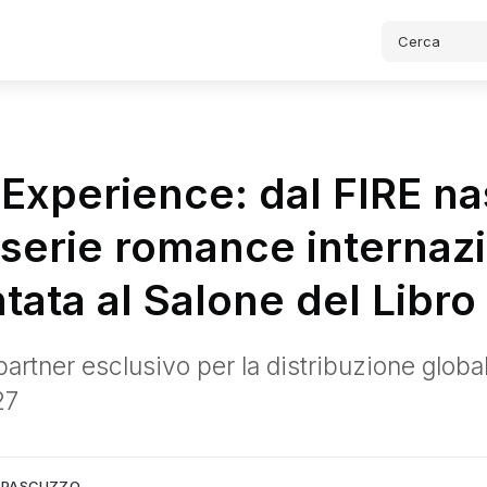
 Experience: dal FIRE na
serie romance internaz
tata al Salone del Libr
partner esclusivo per la distribuzione glob
27
Lib
cuzzo.
A PASCUZZO