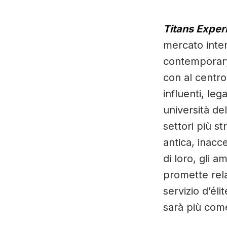
Titans Exper
mercato inter
contemporary
con al centro
influenti, le
università de
settori più s
antica, inacc
di loro, gli 
promette rel
servizio d’éli
sarà più com