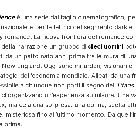
ience
è una serie dal taglio cinematografico, pe
nazionale e per le lettrici del segmento dark e
 romance. La nuova frontiera del romance c
 della narrazione un gruppo di
dieci uomini
pote
gati da un patto nato anni prima tra le mura di un
l New England. Oggi sono miliardari, visionari e 
trategici dell’economia mondiale. Alleati da una f
essibile a chiunque non porti il segno dei
Titans.
amici organizzano un’esperienza su misura. Una 
ax, ma cela una sorpresa: una donna, scelta at
te, misteriosa fino all’ultimo momento. Da quell’i
e prima.