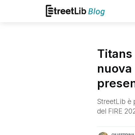
Titans
nuova 
presen
StreetLib è 
Giuseppina Pascuzzo
del FIRE 20
Communication Manager Street
More posts
by Giuseppina Pas
GIUSEPPIN