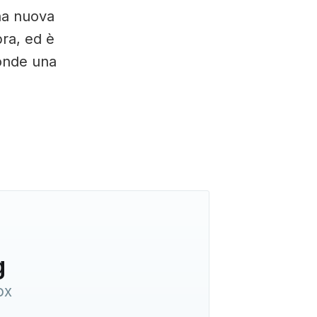
na nuova
ra, ed è
conde una
g
ox