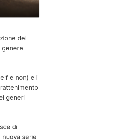
izione del
al genere
self e non) e i
ntrattenimento
ei generi
isce di
a nuova serie