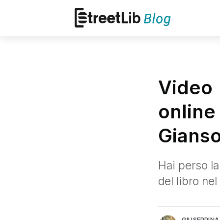
Video 
online
Gianso
Hai perso la
Giuseppina Pascuzzo
del libro ne
Communication Manager Street
More posts
by Giuseppina Pas
GIUSEPPIN