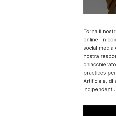
Torna il nost
online! In c
social media 
nostra respo
chiacchierato
practices per 
Artificiale, d
indipendenti.