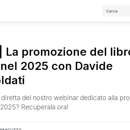
| La promozione del libr
 nel 2025 con Davide
ldati
 diretta del nostro webinar dedicato alla p
l 2025? Recuperala ora!
Lib
cuzzo.
A PASCUZZO