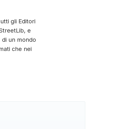
tti gli Editori
StreetLib, e
tà di un mondo
rmati che nei