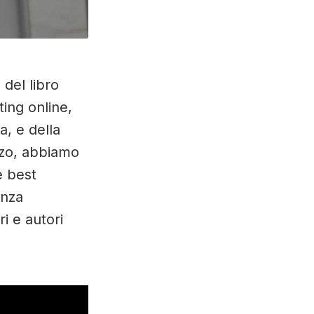
del libro
ting online,
a, e della
zzo, abbiamo
e best
enza
ri e autori