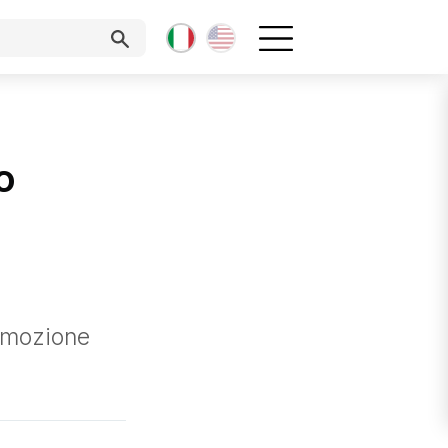
o
romozione